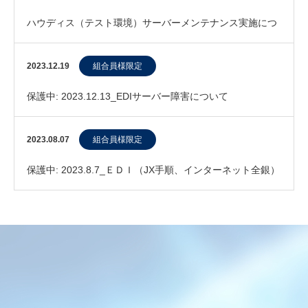
ハウディス（テスト環境）サーバーメンテナンス実施につ
いて
2023.12.19
組合員様限定
保護中: 2023.12.13_EDIサーバー障害について
2023.08.07
組合員様限定
保護中: 2023.8.7_ＥＤＩ（JX手順、インターネット全銀）
処理における発注データの 集信～配…